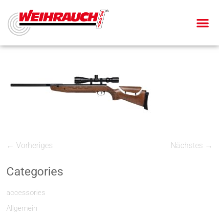
← Vorheriges
Nächstes →
Categories
accessories
Allgemein