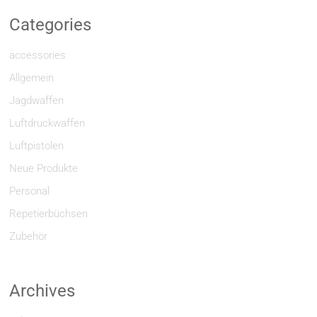
Categories
accessories
Allgemein
Jagdwaffen
Luftdruckwaffen
Luftpistolen
Neue Produkte
Personal
Repetierbüchsen
Zubehör
Archives