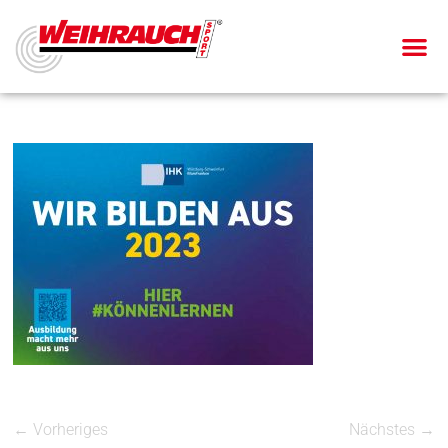
← Vorheriges
Nächstes →