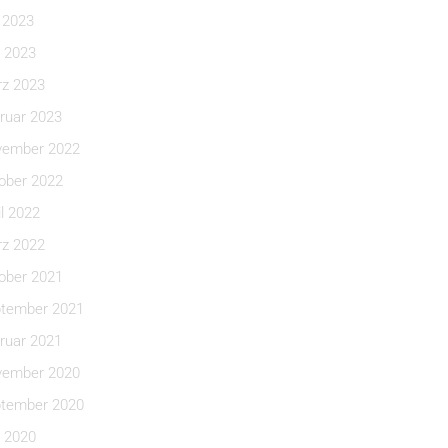
i 2023
 2023
z 2023
ruar 2023
ember 2022
ober 2022
il 2022
z 2022
ober 2021
tember 2021
ruar 2021
ember 2020
tember 2020
 2020