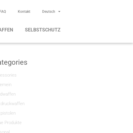
FAQ
Kontakt
Deutsch
AFFEN
SELBSTSCHUTZ
tegories
essories
gemein
dwaffen
tdruckwaffen
tpistolen
e Produkte
sonal