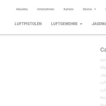
Aktuelles
Unternehmen
Karriere
Service
LUFTPISTOLEN
LUFTGEWEHRE
JAGDW
Ca
acc
All
Jag
Luf
Luf
Neu
Per