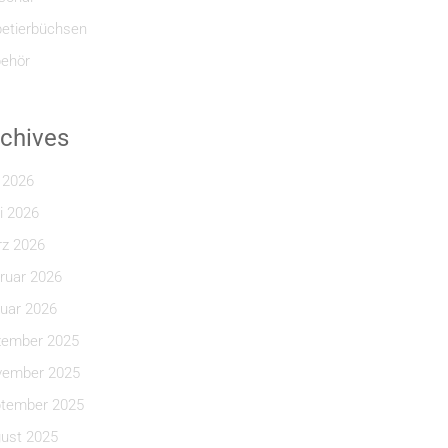
etierbüchsen
ehör
chives
i 2026
i 2026
z 2026
ruar 2026
uar 2026
ember 2025
ember 2025
tember 2025
ust 2025