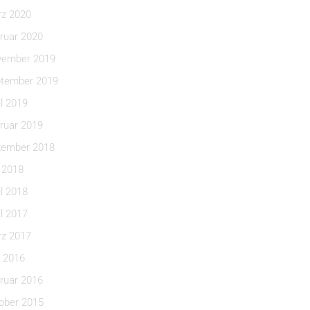
z 2020
ruar 2020
ember 2019
tember 2019
il 2019
ruar 2019
ember 2018
i 2018
il 2018
il 2017
z 2017
 2016
ruar 2016
ober 2015