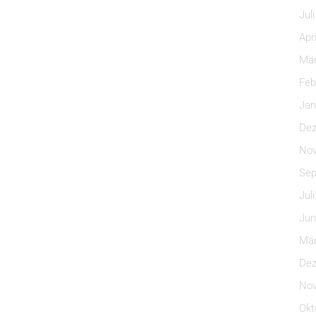
Jul
Apr
Mär
Feb
Jan
Dez
Nov
Sep
Jul
Jun
Mär
Dez
Nov
Okt