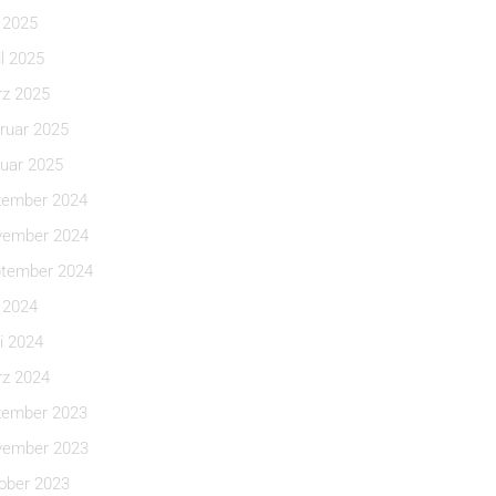
i 2025
il 2025
z 2025
ruar 2025
uar 2025
ember 2024
ember 2024
tember 2024
i 2024
i 2024
z 2024
ember 2023
ember 2023
ober 2023