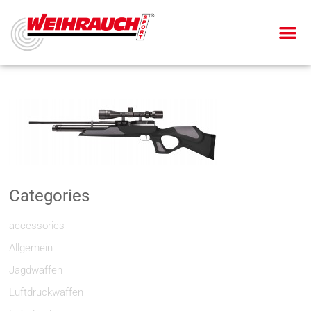
Categories
accessories
Allgemein
Jagdwaffen
Luftdruckwaffen