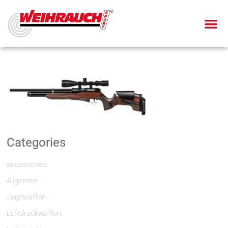
Categories
accessories
Allgemein
Jagdwaffen
Luftdruckwaffen