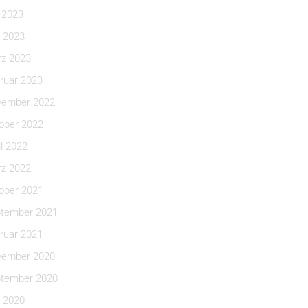
i 2023
 2023
z 2023
ruar 2023
ember 2022
ober 2022
il 2022
z 2022
ober 2021
tember 2021
ruar 2021
ember 2020
tember 2020
 2020