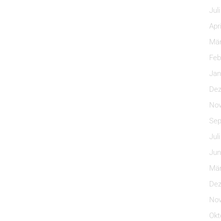
Jul
Apr
Mär
Feb
Jan
Dez
Nov
Sep
Jul
Jun
Mär
Dez
Nov
Okt