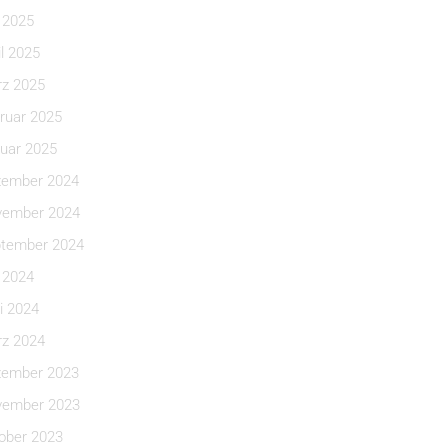
i 2025
il 2025
z 2025
ruar 2025
uar 2025
ember 2024
ember 2024
tember 2024
i 2024
i 2024
z 2024
ember 2023
ember 2023
ober 2023