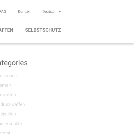
FAQ
Kontakt
Deutsch
AFFEN
SELBSTSCHUTZ
tegories
essories
gemein
dwaffen
tdruckwaffen
tpistolen
e Produkte
sonal