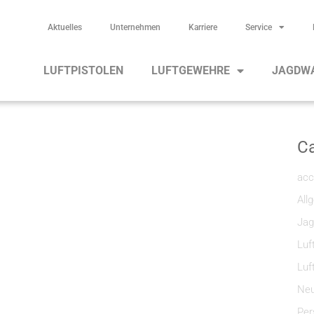
Aktuelles
Unternehmen
Karriere
Service
LUFTPISTOLEN
LUFTGEWEHRE
JAGDW
Ca
acc
All
Jag
Luf
Luf
Neu
Per