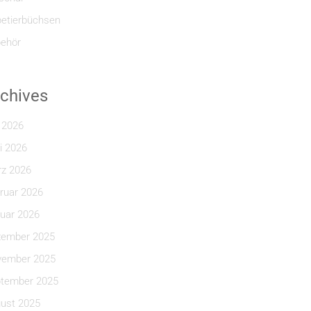
etierbüchsen
ehör
chives
i 2026
i 2026
z 2026
ruar 2026
uar 2026
ember 2025
ember 2025
tember 2025
ust 2025