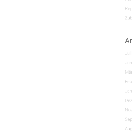
Rep
Zub
Ar
Jul
Jun
Mär
Feb
Jan
Dez
Nov
Sep
Aug