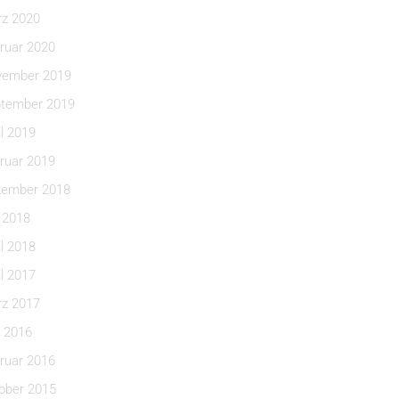
z 2020
ruar 2020
ember 2019
tember 2019
il 2019
ruar 2019
ember 2018
i 2018
il 2018
il 2017
z 2017
 2016
ruar 2016
ober 2015