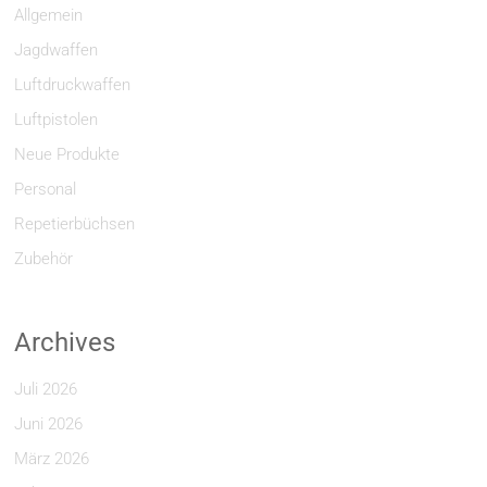
Allgemein
Jagdwaffen
Luftdruckwaffen
Luftpistolen
Neue Produkte
Personal
Repetierbüchsen
Zubehör
Archives
Juli 2026
Juni 2026
März 2026