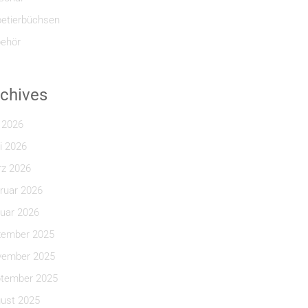
etierbüchsen
ehör
chives
i 2026
i 2026
z 2026
ruar 2026
uar 2026
ember 2025
ember 2025
tember 2025
ust 2025