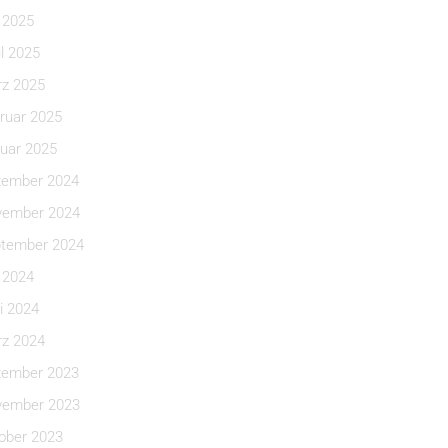
i 2025
il 2025
z 2025
ruar 2025
uar 2025
ember 2024
ember 2024
tember 2024
i 2024
i 2024
z 2024
ember 2023
ember 2023
ober 2023