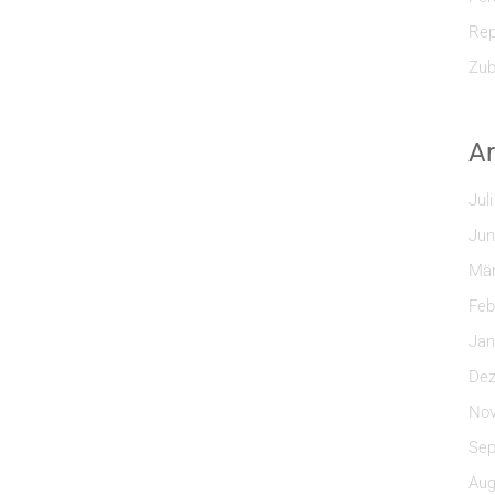
Rep
Zub
Ar
Jul
Jun
Mär
Feb
Jan
Dez
Nov
Sep
Aug