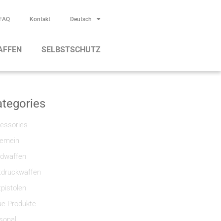
FAQ
Kontakt
Deutsch
AFFEN
SELBSTSCHUTZ
tegories
essories
gemein
dwaffen
tdruckwaffen
tpistolen
e Produkte
sonal