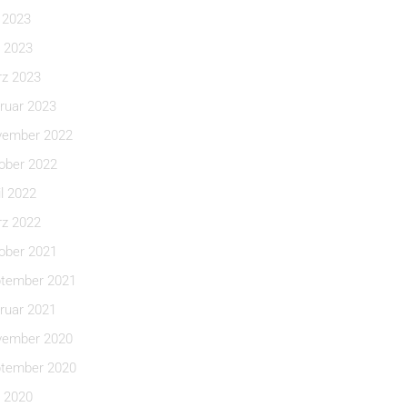
i 2023
 2023
z 2023
ruar 2023
ember 2022
ober 2022
il 2022
z 2022
ober 2021
tember 2021
ruar 2021
ember 2020
tember 2020
 2020