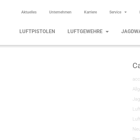
Aktuelles
Unternehmen
Karriere
Service
LUFTPISTOLEN
LUFTGEWEHRE
JAGDW
Ca
acc
All
Jag
Luf
Luf
Neu
Per