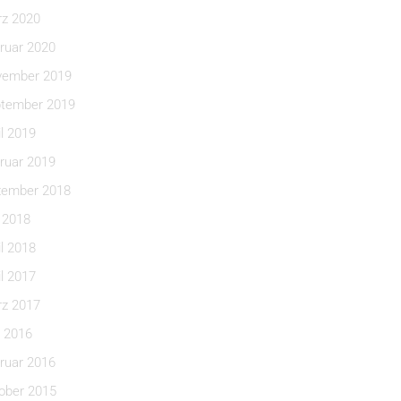
z 2020
ruar 2020
ember 2019
tember 2019
il 2019
ruar 2019
ember 2018
i 2018
il 2018
il 2017
z 2017
 2016
ruar 2016
ober 2015