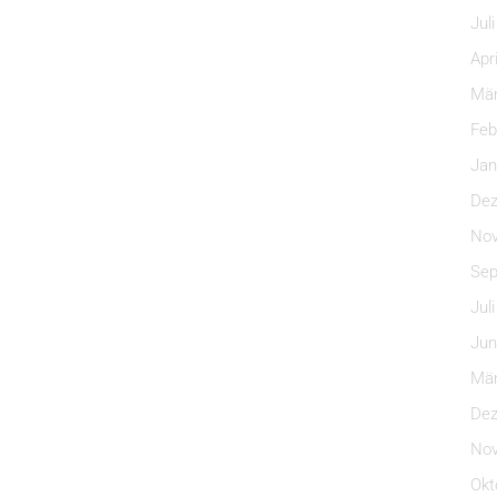
Jul
Apr
Mär
Feb
Jan
Dez
Nov
Sep
Jul
Jun
Mär
Dez
Nov
Okt