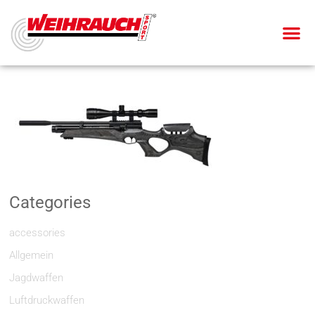
Categories
accessories
Allgemein
Jagdwaffen
Luftdruckwaffen