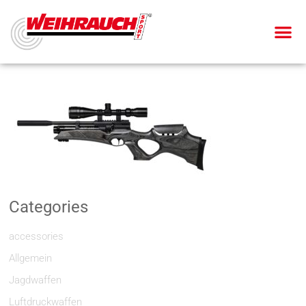
Categories
accessories
Allgemein
Jagdwaffen
Luftdruckwaffen