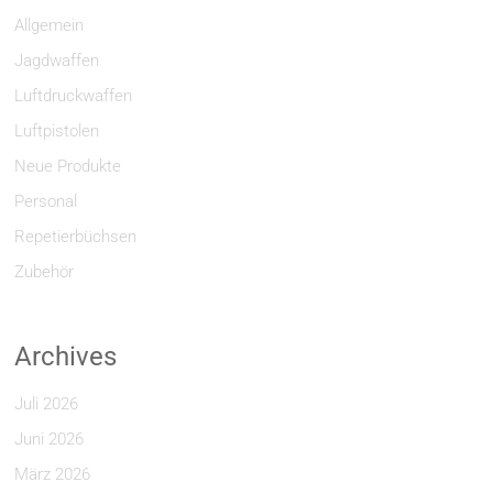
Allgemein
Jagdwaffen
Luftdruckwaffen
Luftpistolen
Neue Produkte
Personal
Repetierbüchsen
Zubehör
Archives
Juli 2026
Juni 2026
März 2026