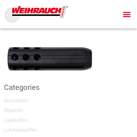
Categories
accessories
Allgemein
Jagdwaffen
Luftdruckwaffen