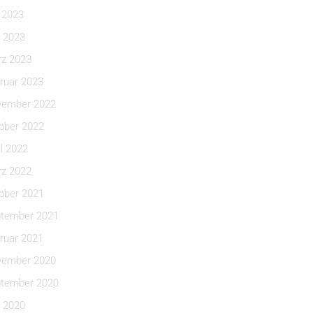
i 2023
 2023
z 2023
ruar 2023
ember 2022
ober 2022
il 2022
z 2022
ober 2021
tember 2021
ruar 2021
ember 2020
tember 2020
 2020