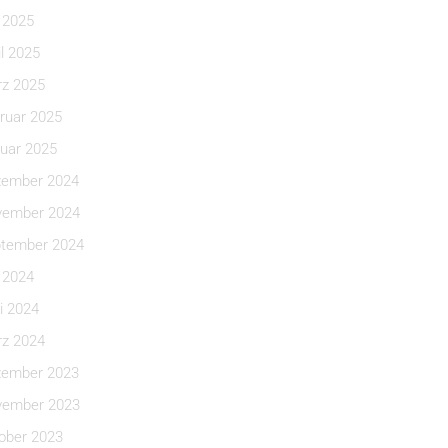
i 2025
il 2025
z 2025
ruar 2025
uar 2025
ember 2024
ember 2024
tember 2024
i 2024
i 2024
z 2024
ember 2023
ember 2023
ober 2023