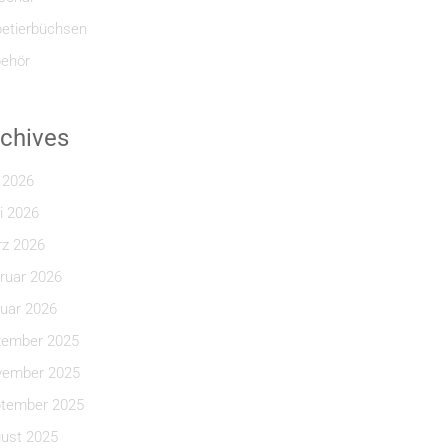
etierbüchsen
ehör
chives
i 2026
i 2026
z 2026
ruar 2026
uar 2026
ember 2025
ember 2025
tember 2025
ust 2025