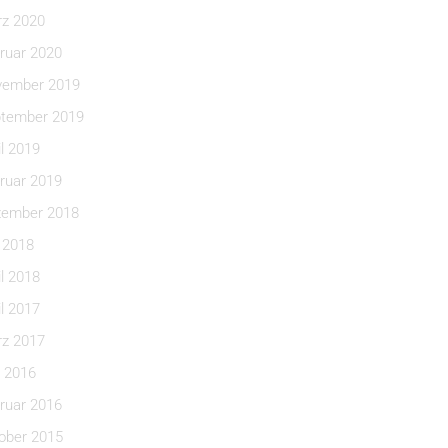
z 2020
ruar 2020
ember 2019
tember 2019
il 2019
ruar 2019
ember 2018
i 2018
il 2018
il 2017
z 2017
 2016
ruar 2016
ober 2015