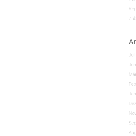
Rep
Zub
Ar
Jul
Jun
Mär
Feb
Jan
Dez
Nov
Sep
Aug