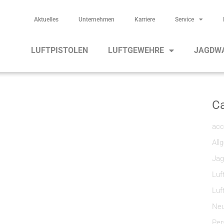
Aktuelles
Unternehmen
Karriere
Service
LUFTPISTOLEN
LUFTGEWEHRE
JAGDW
Ca
acc
All
Jag
Luf
Luf
Neu
Per