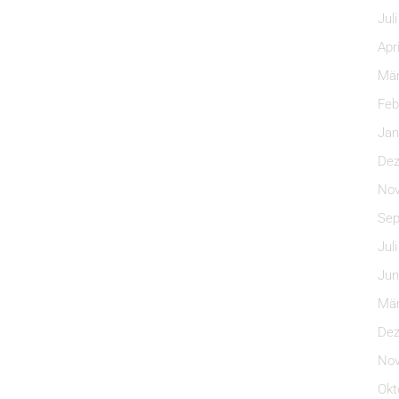
Jul
Apr
Mär
Feb
Jan
Dez
Nov
Sep
Jul
Jun
Mär
Dez
Nov
Okt