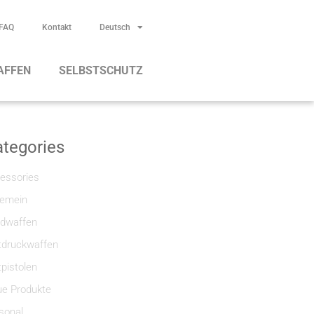
FAQ
Kontakt
Deutsch
AFFEN
SELBSTSCHUTZ
tegories
essories
gemein
dwaffen
tdruckwaffen
tpistolen
e Produkte
sonal