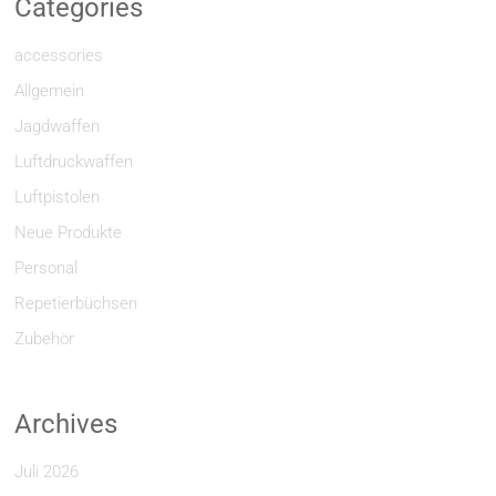
Categories
accessories
Allgemein
Jagdwaffen
Luftdruckwaffen
Luftpistolen
Neue Produkte
Personal
Repetierbüchsen
Zubehör
Archives
Juli 2026