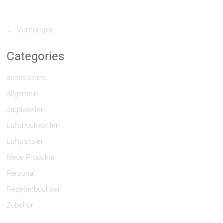
← Vorheriges
Categories
accessories
Allgemein
Jagdwaffen
Luftdruckwaffen
Luftpistolen
Neue Produkte
Personal
Repetierbüchsen
Zubehör