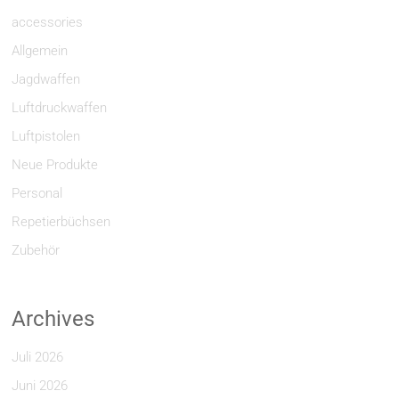
accessories
Allgemein
Jagdwaffen
Luftdruckwaffen
Luftpistolen
Neue Produkte
Personal
Repetierbüchsen
Zubehör
Archives
Juli 2026
Juni 2026