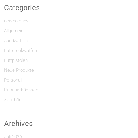
Categories
accessories
Allgemein
Jagdwaffen
Luftdruckwaffen
Luftpistolen
Neue Produkte
Personal
Repetierbüchsen
Zubehör
Archives
Juli 2026