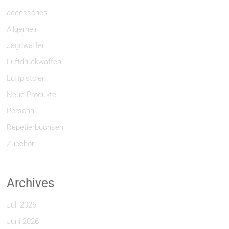
accessories
Allgemein
Jagdwaffen
Luftdruckwaffen
Luftpistolen
Neue Produkte
Personal
Repetierbüchsen
Zubehör
Archives
Juli 2026
Juni 2026