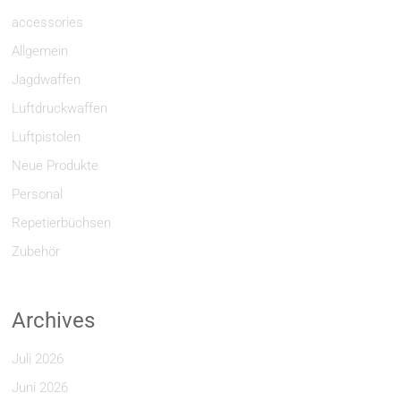
accessories
Allgemein
Jagdwaffen
Luftdruckwaffen
Luftpistolen
Neue Produkte
Personal
Repetierbüchsen
Zubehör
Archives
Juli 2026
Juni 2026