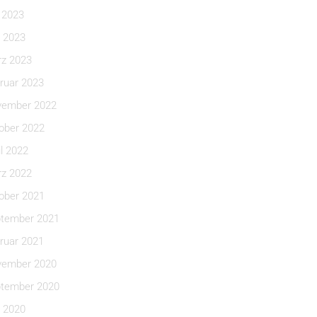
i 2023
 2023
z 2023
ruar 2023
ember 2022
ober 2022
il 2022
z 2022
ober 2021
tember 2021
ruar 2021
ember 2020
tember 2020
 2020