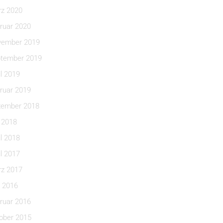
z 2020
ruar 2020
ember 2019
tember 2019
il 2019
ruar 2019
ember 2018
i 2018
il 2018
il 2017
z 2017
 2016
ruar 2016
ober 2015