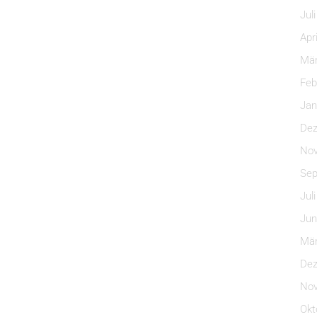
Jul
Apr
Mär
Feb
Jan
Dez
Nov
Sep
Jul
Jun
Mär
Dez
Nov
Okt