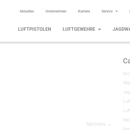
Aktuelles
Unternehmen
Karriere
Service
LUFTPISTOLEN
LUFTGEWEHRE
JAGDW
Ca
acc
All
Jag
Luf
Luf
Neu
Nächstes →
Per