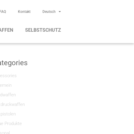
FAQ
Kontakt
Deutsch
AFFEN
SELBSTSCHUTZ
tegories
essories
gemein
dwaffen
tdruckwaffen
tpistolen
e Produkte
sonal