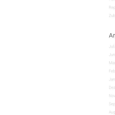
Rep
Zub
Ar
Jul
Jun
Mär
Feb
Jan
Dez
Nov
Sep
Aug