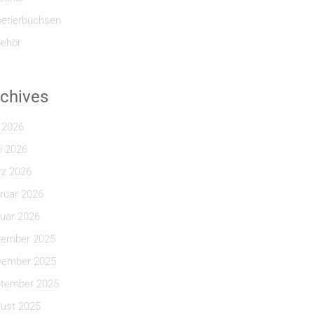
etierbüchsen
ehör
chives
i 2026
i 2026
z 2026
ruar 2026
uar 2026
ember 2025
ember 2025
tember 2025
ust 2025