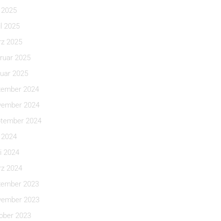
i 2025
il 2025
z 2025
ruar 2025
uar 2025
ember 2024
ember 2024
tember 2024
i 2024
i 2024
z 2024
ember 2023
ember 2023
ober 2023