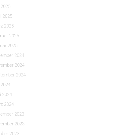
i 2025
il 2025
z 2025
ruar 2025
uar 2025
ember 2024
ember 2024
tember 2024
i 2024
i 2024
z 2024
ember 2023
ember 2023
ober 2023