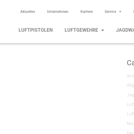
Aktuelles
Unternehmen
Karriere
Service
LUFTPISTOLEN
LUFTGEWEHRE
JAGDW
Ca
acc
All
Jag
Luf
Luf
Neu
Per