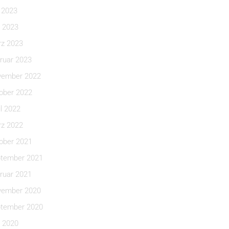
i 2023
 2023
z 2023
ruar 2023
ember 2022
ober 2022
il 2022
z 2022
ober 2021
tember 2021
ruar 2021
ember 2020
tember 2020
 2020