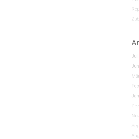
Rep
Zub
Ar
Jul
Jun
Mär
Feb
Jan
Dez
Nov
Sep
Aug