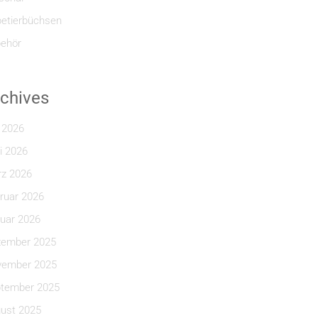
etierbüchsen
ehör
chives
i 2026
i 2026
z 2026
ruar 2026
uar 2026
ember 2025
ember 2025
tember 2025
ust 2025