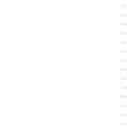
Jul
Apr
Mär
Feb
Jan
Dez
Nov
Sep
Jul
Jun
Mär
Dez
Nov
Okt