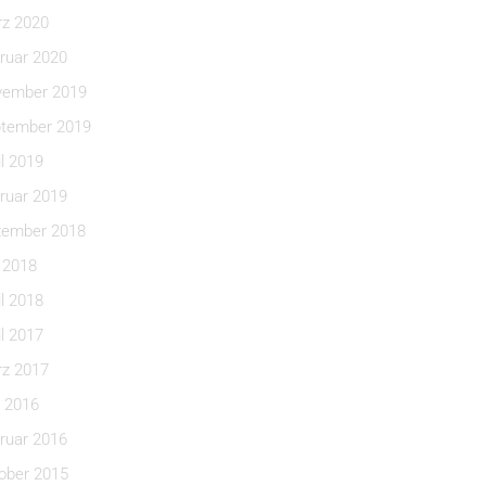
z 2020
ruar 2020
ember 2019
tember 2019
il 2019
ruar 2019
ember 2018
i 2018
il 2018
il 2017
z 2017
 2016
ruar 2016
ober 2015