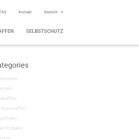
FAQ
Kontakt
Deutsch
AFFEN
SELBSTSCHUTZ
tegories
essories
gemein
dwaffen
tdruckwaffen
tpistolen
e Produkte
sonal