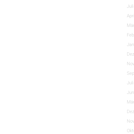
Jul
Apr
Mär
Feb
Jan
Dez
Nov
Sep
Jul
Jun
Mär
Dez
Nov
Okt