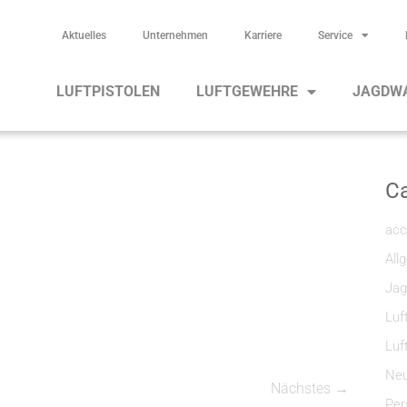
Aktuelles
Unternehmen
Karriere
Service
LUFTPISTOLEN
LUFTGEWEHRE
JAGDW
Ca
acc
All
Jag
Luf
Luf
Neu
Nächstes →
Per