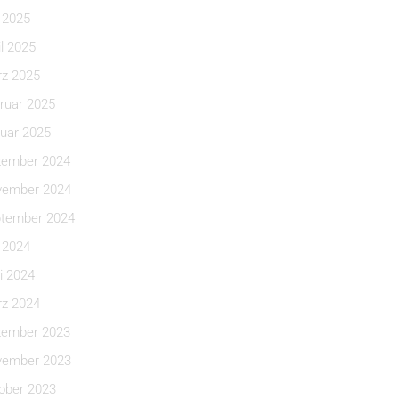
i 2025
il 2025
z 2025
ruar 2025
uar 2025
ember 2024
ember 2024
tember 2024
i 2024
i 2024
z 2024
ember 2023
ember 2023
ober 2023