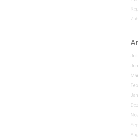
Rep
Zub
Ar
Jul
Jun
Mär
Feb
Jan
Dez
Nov
Sep
Aug