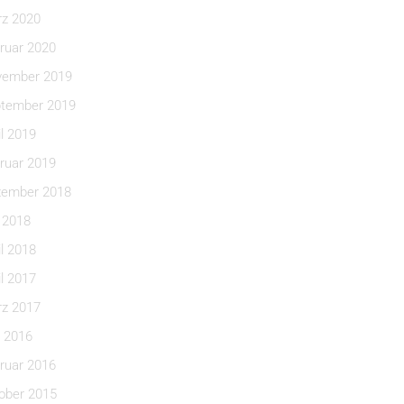
z 2020
ruar 2020
ember 2019
tember 2019
il 2019
ruar 2019
ember 2018
i 2018
il 2018
il 2017
z 2017
 2016
ruar 2016
ober 2015