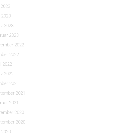
i 2023
 2023
z 2023
ruar 2023
ember 2022
ober 2022
il 2022
z 2022
ober 2021
tember 2021
ruar 2021
ember 2020
tember 2020
 2020