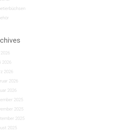
etierbüchsen
ehör
chives
i 2026
i 2026
z 2026
ruar 2026
uar 2026
ember 2025
ember 2025
tember 2025
ust 2025