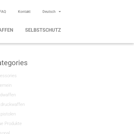
FAQ
Kontakt
Deutsch
AFFEN
SELBSTSCHUTZ
tegories
essories
gemein
dwaffen
tdruckwaffen
tpistolen
e Produkte
sonal