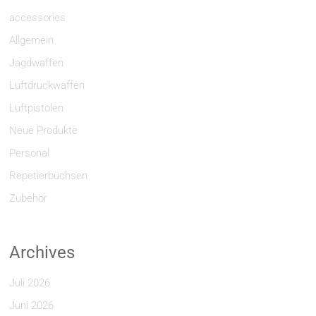
accessories
Allgemein
Jagdwaffen
Luftdruckwaffen
Luftpistolen
Neue Produkte
Personal
Repetierbüchsen
Zubehör
Archives
Juli 2026
Juni 2026