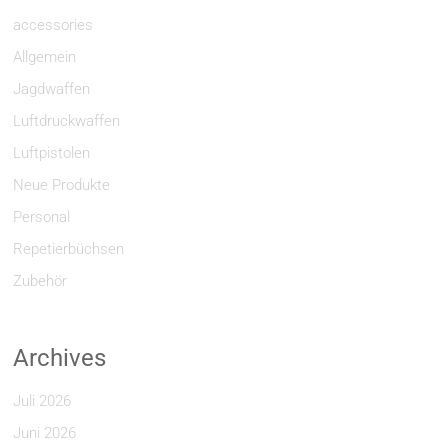
accessories
Allgemein
Jagdwaffen
Luftdruckwaffen
Luftpistolen
Neue Produkte
Personal
Repetierbüchsen
Zubehör
Archives
Juli 2026
Juni 2026