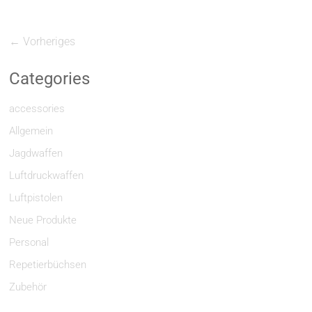
← Vorheriges
Categories
accessories
Allgemein
Jagdwaffen
Luftdruckwaffen
Luftpistolen
Neue Produkte
Personal
Repetierbüchsen
Zubehör