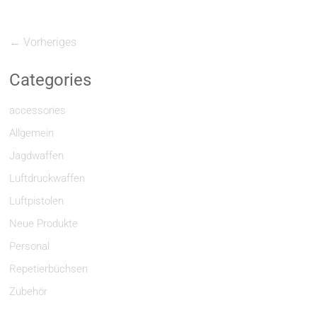
← Vorheriges
Categories
accessories
Allgemein
Jagdwaffen
Luftdruckwaffen
Luftpistolen
Neue Produkte
Personal
Repetierbüchsen
Zubehör