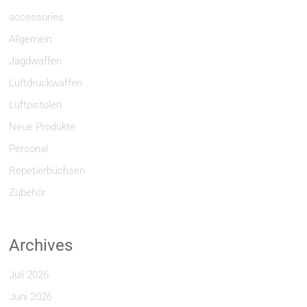
accessories
Allgemein
Jagdwaffen
Luftdruckwaffen
Luftpistolen
Neue Produkte
Personal
Repetierbüchsen
Zubehör
Archives
Juli 2026
Juni 2026