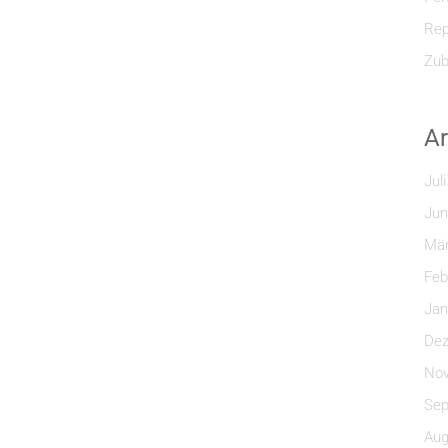
Rep
Zub
Ar
Jul
Jun
Mär
Feb
Jan
Dez
Nov
Sep
Aug