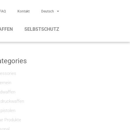
FAQ
Kontakt
Deutsch
AFFEN
SELBSTSCHUTZ
tegories
essories
gemein
dwaffen
tdruckwaffen
tpistolen
e Produkte
sonal