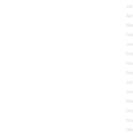
Jul
Apr
Mär
Feb
Jan
Dez
Nov
Sep
Jul
Jun
Mär
Dez
Nov
Okt