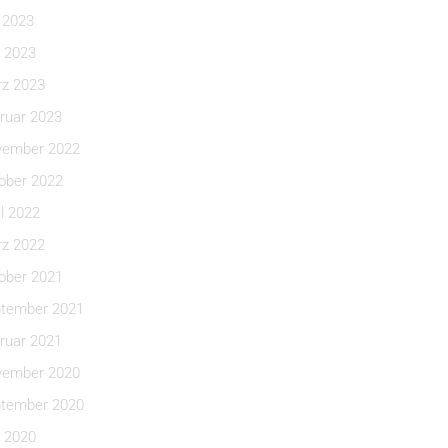
i 2023
 2023
z 2023
ruar 2023
ember 2022
ober 2022
il 2022
z 2022
ober 2021
tember 2021
ruar 2021
ember 2020
tember 2020
 2020