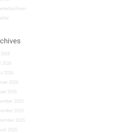
etierbüchsen
ehör
chives
i 2026
i 2026
z 2026
ruar 2026
uar 2026
ember 2025
ember 2025
tember 2025
ust 2025