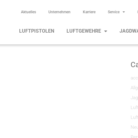
Aktuelles
Unternehmen
Karriere
Service
LUFTPISTOLEN
LUFTGEWEHRE
JAGDW
Ca
acc
All
Jag
Luf
Luf
Neu
Per