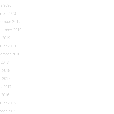
z 2020
ruar 2020
ember 2019
tember 2019
il 2019
ruar 2019
ember 2018
i 2018
il 2018
il 2017
z 2017
 2016
ruar 2016
ober 2015