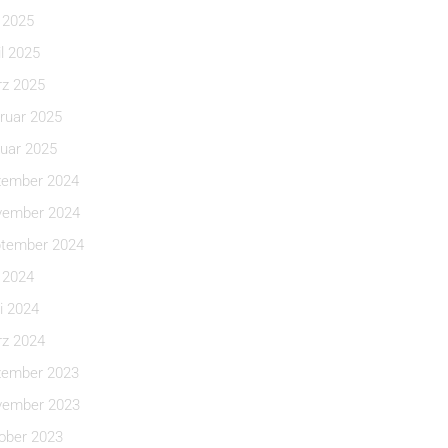
i 2025
il 2025
z 2025
ruar 2025
uar 2025
ember 2024
ember 2024
tember 2024
i 2024
i 2024
z 2024
ember 2023
ember 2023
ober 2023