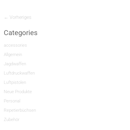
← Vorheriges
Categories
accessories
Allgemein
Jagdwaffen
Luftdruckwaffen
Luftpistolen
Neue Produkte
Personal
Repetierbüchsen
Zubehör