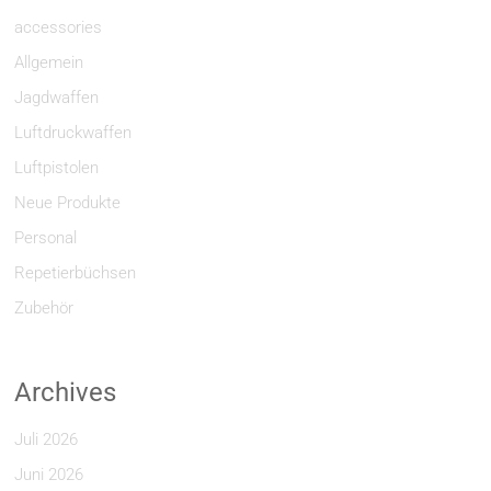
accessories
Allgemein
Jagdwaffen
Luftdruckwaffen
Luftpistolen
Neue Produkte
Personal
Repetierbüchsen
Zubehör
Archives
Juli 2026
Juni 2026