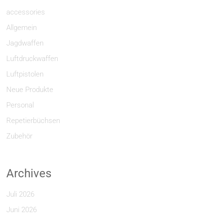
accessories
Allgemein
Jagdwaffen
Luftdruckwaffen
Luftpistolen
Neue Produkte
Personal
Repetierbüchsen
Zubehör
Archives
Juli 2026
Juni 2026