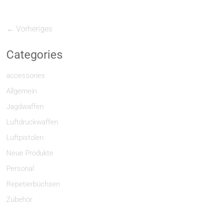
← Vorheriges
Categories
accessories
Allgemein
Jagdwaffen
Luftdruckwaffen
Luftpistolen
Neue Produkte
Personal
Repetierbüchsen
Zubehör