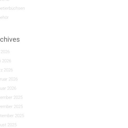
etierbüchsen
ehör
chives
i 2026
i 2026
z 2026
ruar 2026
uar 2026
ember 2025
ember 2025
tember 2025
ust 2025