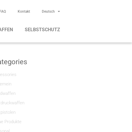
FAQ
Kontakt
Deutsch
AFFEN
SELBSTSCHUTZ
tegories
essories
gemein
dwaffen
tdruckwaffen
tpistolen
e Produkte
sonal