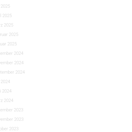
i 2025
il 2025
z 2025
ruar 2025
uar 2025
ember 2024
ember 2024
tember 2024
i 2024
i 2024
z 2024
ember 2023
ember 2023
ober 2023