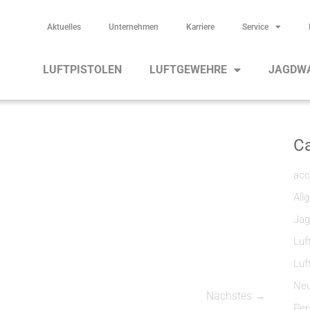
Aktuelles
Unternehmen
Karriere
Service
LUFTPISTOLEN
LUFTGEWEHRE
JAGDW
Ca
acc
All
Jag
Luf
Luf
Neu
Nächstes →
Per