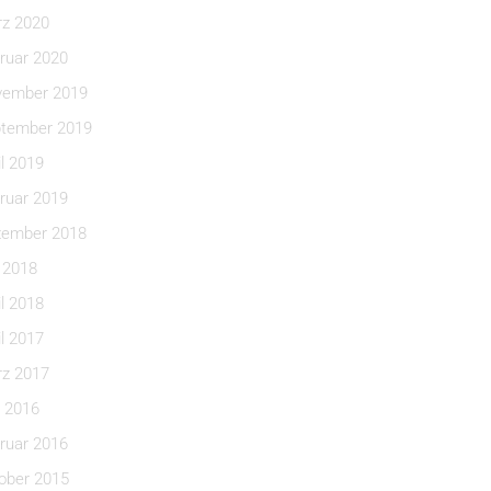
z 2020
ruar 2020
ember 2019
tember 2019
il 2019
ruar 2019
ember 2018
i 2018
il 2018
il 2017
z 2017
 2016
ruar 2016
ober 2015