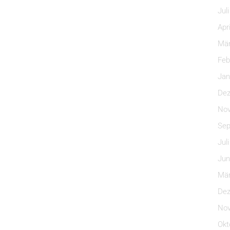
Jul
Apr
Mär
Feb
Jan
Dez
Nov
Sep
Jul
Jun
Mär
Dez
Nov
Okt