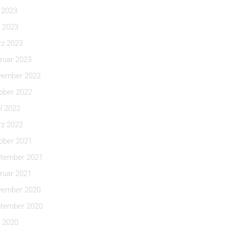
i 2023
 2023
z 2023
ruar 2023
ember 2022
ober 2022
il 2022
z 2022
ober 2021
tember 2021
ruar 2021
ember 2020
tember 2020
 2020