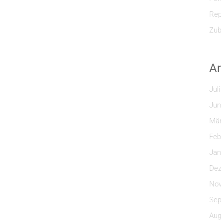
Rep
Zub
Ar
Jul
Jun
Mär
Feb
Jan
Dez
Nov
Sep
Aug