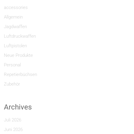
accessories
Allgemein
Jagdwaffen
Luftdruckwaffen
Luftpistolen
Neue Produkte
Personal
Repetierbüchsen
Zubehör
Archives
Juli 2026
Juni 2026