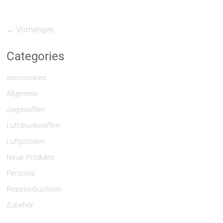
← Vorheriges
Categories
accessories
Allgemein
Jagdwaffen
Luftdruckwaffen
Luftpistolen
Neue Produkte
Personal
Repetierbüchsen
Zubehör