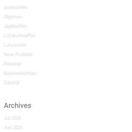
accessories
Allgemein
Jagdwaffen
Luftdruckwaffen
Luftpistolen
Neue Produkte
Personal
Repetierbüchsen
Zubehör
Archives
Juli 2026
Juni 2026