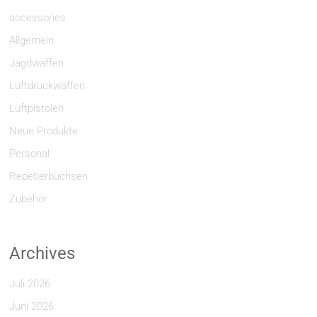
accessories
Allgemein
Jagdwaffen
Luftdruckwaffen
Luftpistolen
Neue Produkte
Personal
Repetierbüchsen
Zubehör
Archives
Juli 2026
Juni 2026