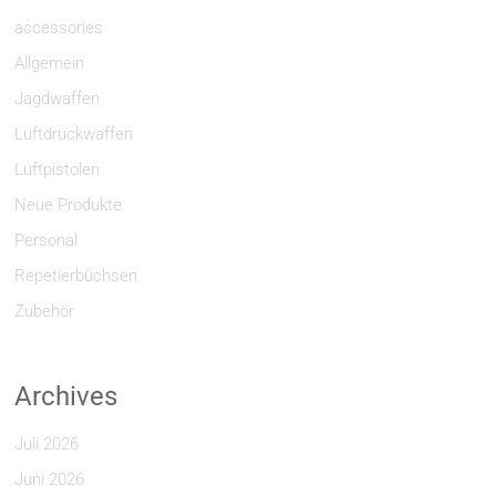
accessories
Allgemein
Jagdwaffen
Luftdruckwaffen
Luftpistolen
Neue Produkte
Personal
Repetierbüchsen
Zubehör
Archives
Juli 2026
Juni 2026