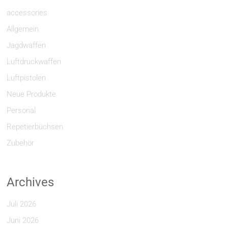
accessories
Allgemein
Jagdwaffen
Luftdruckwaffen
Luftpistolen
Neue Produkte
Personal
Repetierbüchsen
Zubehör
Archives
Juli 2026
Juni 2026