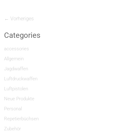
← Vorheriges
Categories
accessories
Allgemein
Jagdwaffen
Luftdruckwaffen
Luftpistolen
Neue Produkte
Personal
Repetierbüchsen
Zubehör