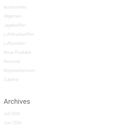
accessories
Allgemein
Jagdwaffen
Luftdruckwaffen
Luftpistolen
Neue Produkte
Personal
Repetierbüchsen
Zubehör
Archives
Juli 2026
Juni 2026