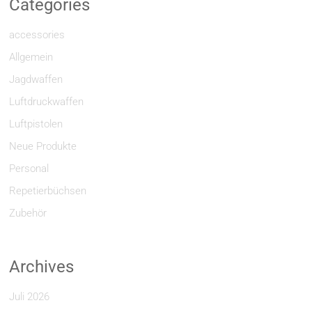
Categories
accessories
Allgemein
Jagdwaffen
Luftdruckwaffen
Luftpistolen
Neue Produkte
Personal
Repetierbüchsen
Zubehör
Archives
Juli 2026