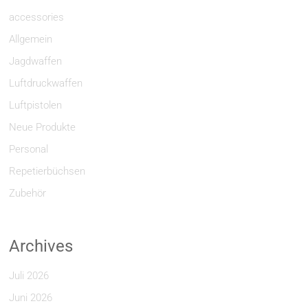
accessories
Allgemein
Jagdwaffen
Luftdruckwaffen
Luftpistolen
Neue Produkte
Personal
Repetierbüchsen
Zubehör
Archives
Juli 2026
Juni 2026