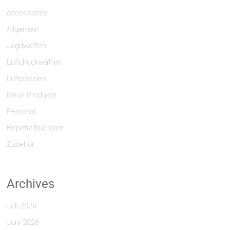
accessories
Allgemein
Jagdwaffen
Luftdruckwaffen
Luftpistolen
Neue Produkte
Personal
Repetierbüchsen
Zubehör
Archives
Juli 2026
Juni 2026