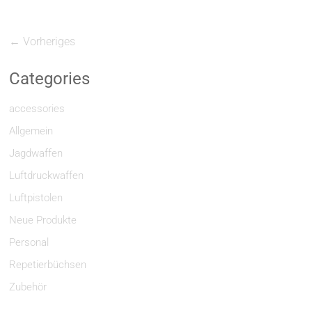
← Vorheriges
Categories
accessories
Allgemein
Jagdwaffen
Luftdruckwaffen
Luftpistolen
Neue Produkte
Personal
Repetierbüchsen
Zubehör