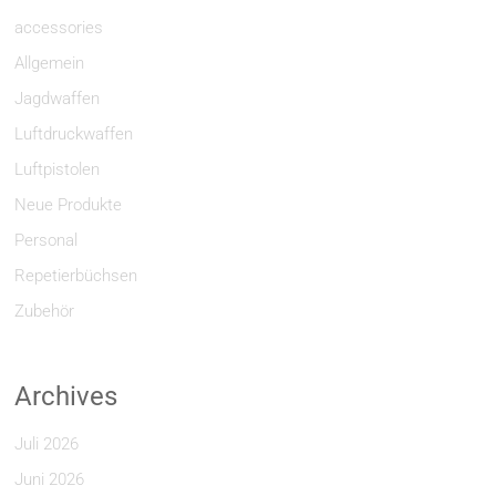
accessories
Allgemein
Jagdwaffen
Luftdruckwaffen
Luftpistolen
Neue Produkte
Personal
Repetierbüchsen
Zubehör
Archives
Juli 2026
Juni 2026