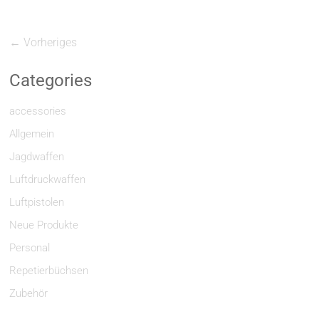
← Vorheriges
Categories
accessories
Allgemein
Jagdwaffen
Luftdruckwaffen
Luftpistolen
Neue Produkte
Personal
Repetierbüchsen
Zubehör