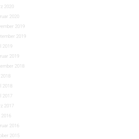
z 2020
ruar 2020
ember 2019
tember 2019
il 2019
ruar 2019
ember 2018
i 2018
il 2018
il 2017
z 2017
 2016
ruar 2016
ober 2015