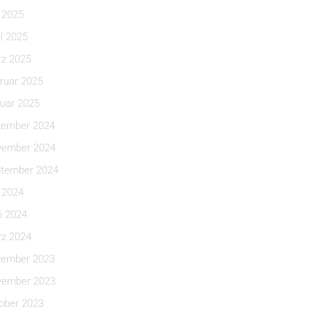
i 2025
il 2025
z 2025
ruar 2025
uar 2025
ember 2024
ember 2024
tember 2024
i 2024
i 2024
z 2024
ember 2023
ember 2023
ober 2023