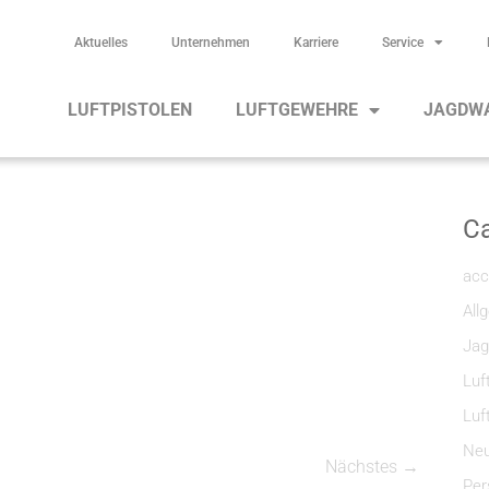
Aktuelles
Unternehmen
Karriere
Service
LUFTPISTOLEN
LUFTGEWEHRE
JAGDW
Ca
acc
All
Jag
Luf
Luf
Neu
Nächstes →
Per