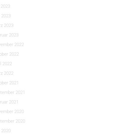
i 2023
 2023
z 2023
ruar 2023
ember 2022
ober 2022
il 2022
z 2022
ober 2021
tember 2021
ruar 2021
ember 2020
tember 2020
 2020