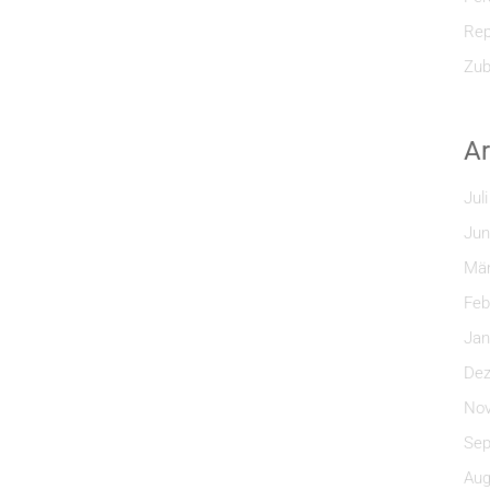
Rep
Zub
Ar
Jul
Jun
Mär
Feb
Jan
Dez
Nov
Sep
Aug