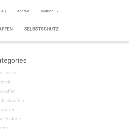
FAQ
Kontakt
Deutsch
AFFEN
SELBSTSCHUTZ
tegories
essories
gemein
dwaffen
tdruckwaffen
tpistolen
e Produkte
sonal