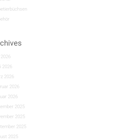
etierbüchsen
ehör
chives
i 2026
i 2026
z 2026
ruar 2026
uar 2026
ember 2025
ember 2025
tember 2025
ust 2025