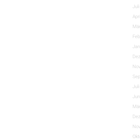
Jul
Apr
Mär
Feb
Jan
Dez
Nov
Sep
Jul
Jun
Mär
Dez
Nov
Okt