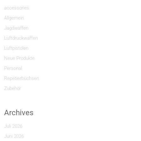
accessories
Allgemein
Jagdwaffen
Luftdruckwaffen
Luftpistolen
Neue Produkte
Personal
Repetierbüchsen
Zubehör
Archives
Juli 2026
Juni 2026