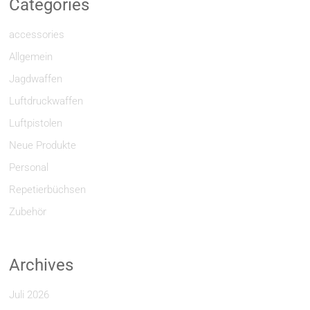
Categories
accessories
Allgemein
Jagdwaffen
Luftdruckwaffen
Luftpistolen
Neue Produkte
Personal
Repetierbüchsen
Zubehör
Archives
Juli 2026